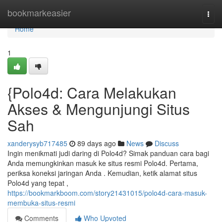
Home
bookmarkeasier
Togg
navi
Home
1
{Polo4d: Cara Melakukan
Akses & Mengunjungi Situs
Sah
xanderysyb717485
89 days ago
News
Discuss
Ingin menikmati judi daring di Polo4d? Simak panduan cara bagi
Anda memungkinkan masuk ke situs resmi Polo4d. Pertama,
periksa koneksi jaringan Anda . Kemudian, ketik alamat situs
Polo4d yang tepat ,
https://bookmarkboom.com/story21431015/polo4d-cara-masuk-
membuka-situs-resmi
Comments
Who Upvoted