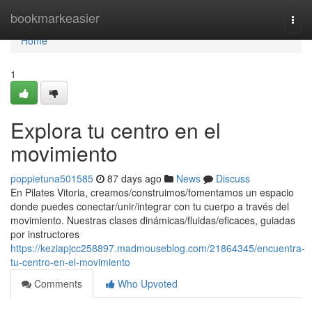
Home
bookmarkeasier
Togg
navi
Home
1
Explora tu centro en el
movimiento
poppietuna501585
87 days ago
News
Discuss
En Pilates Vitoria, creamos/construimos/fomentamos un espacio
donde puedes conectar/unir/integrar con tu cuerpo a través del
movimiento. Nuestras clases dinámicas/fluidas/eficaces, guiadas
por instructores
https://keziapjcc258897.madmouseblog.com/21864345/encuentra-
tu-centro-en-el-movimiento
Comments
Who Upvoted