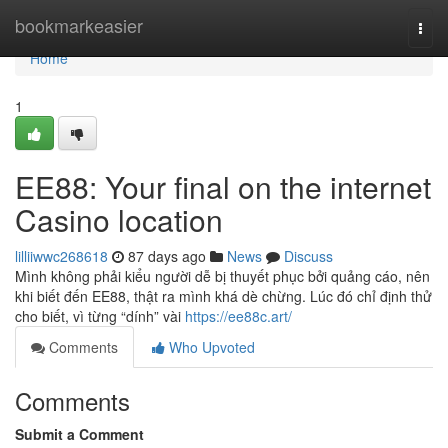
Home
bookmarkeasier
Togg
navi
Home
1
EE88: Your final on the internet
Casino location
lilliiwwc268618
87 days ago
News
Discuss
Mình không phải kiểu người dễ bị thuyết phục bởi quảng cáo, nên
khi biết đến EE88, thật ra mình khá dè chừng. Lúc đó chỉ định thử
cho biết, vì từng “dính” vài
https://ee88c.art/
Comments
Who Upvoted
Comments
Submit a Comment