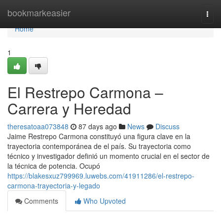
Home
bookmarkeasier
Togg
navi
Home
1
El Restrepo Carmona –
Carrera y Heredad
theresatoaa073848
87 days ago
News
Discuss
Jaime Restrepo Carmona constituyó una figura clave en la
trayectoria contemporánea de el país. Su trayectoria como
técnico y investigador definió un momento crucial en el sector de
la técnica de potencia. Ocupó
https://blakesxuz799969.luwebs.com/41911286/el-restrepo-
carmona-trayectoria-y-legado
Comments
Who Upvoted