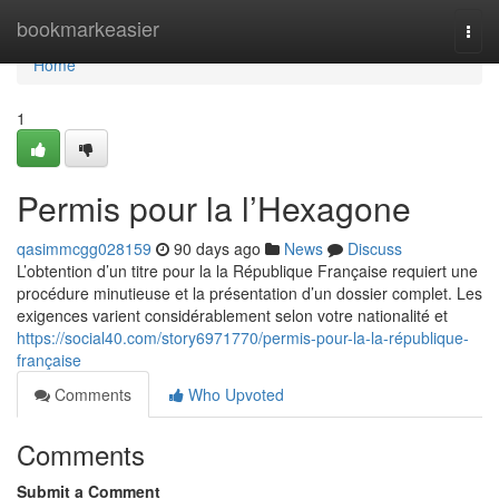
Home
bookmarkeasier
Togg
navi
Home
1
Permis pour la l’Hexagone
qasimmcgg028159
90 days ago
News
Discuss
L’obtention d’un titre pour la la République Française requiert une
procédure minutieuse et la présentation d’un dossier complet. Les
exigences varient considérablement selon votre nationalité et
https://social40.com/story6971770/permis-pour-la-la-république-
française
Comments
Who Upvoted
Comments
Submit a Comment