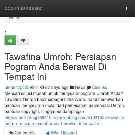
Home
bookmarkeasier
Togg
navi
Home
1
Tawafina Umroh: Persiapan
Pogram Anda Berawal Di
Tempat Ini
umairhzpo059961
87 days ago
News
Discuss
Mencari solusi mudah untuk menyusun pogram Umroh Anda?
Tawafina Umroh hadir sebagai mitra Anda. Kami menawarkan
bantuan menyeluruh mulai dari pemesanan akomodasi Umroh,
bantuan copyright, hingga pendampingan
https://tamzintnqj189419.creacionblog.com/41031524/tawafina-
umroh-rencana-ibadah-anda-berawal-di-tempat-ini
Comments
Who Upvoted