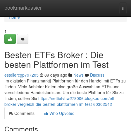
Home
bookmarkeasier
Togg
navi
Home
1
Besten ETFs Broker : Die
besten Plattformen im Test
estellercgp797205
89 days ago
News
Discuss
Im digitalen Finanzmarkt| Plattformen für den Handel mit ETFs zu
finden. Viele Anbieter bieten eine große Auswahl an ETFs und
verschiedene Handelstools an. Um die beste Plattform für Sie zu
finden, sollten Sie
https://nettiefvhw278006.blogkoo.com/etf-
broker-vergleich-die-besten-plattformen-im-test-60302542
Comments
Who Upvoted
Comments