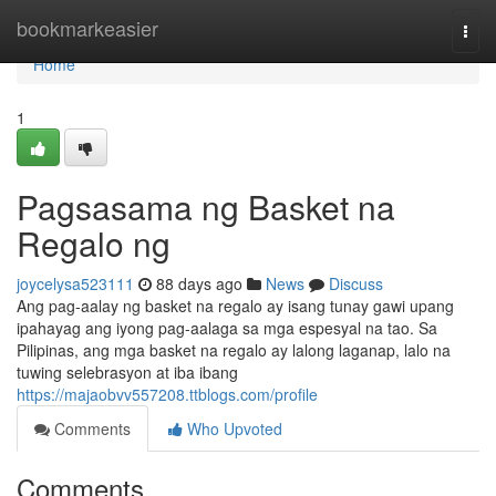
Home
bookmarkeasier
Togg
navi
Home
1
Pagsasama ng Basket na
Regalo ng
joycelysa523111
88 days ago
News
Discuss
Ang pag-aalay ng basket na regalo ay isang tunay gawi upang
ipahayag ang iyong pag-aalaga sa mga espesyal na tao. Sa
Pilipinas, ang mga basket na regalo ay lalong laganap, lalo na
tuwing selebrasyon at iba ibang
https://majaobvv557208.ttblogs.com/profile
Comments
Who Upvoted
Comments