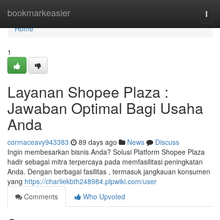
Home
bookmarkeasier
Togg
navi
Home
1
Layanan Shopee Plaza :
Jawaban Optimal Bagi Usaha
Anda
cormaceavy943383
89 days ago
News
Discuss
Ingin membesarkan bisnis Anda? Solusi Platform Shopee Plaza
hadir sebagai mitra terpercaya pada memfasilitasi peningkatan
Anda. Dengan berbagai fasilitas , termasuk jangkauan konsumen
yang
https://charliekbth248984.plpwiki.com/user
Comments
Who Upvoted