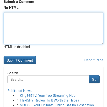
Submit a Comment
No HTML
HTML is disabled
Report Page
Search
Go
Published News
1
King365TV: Your Top Streaming Hub
1
FlexiSPY Review: Is It Worth the Hype?
1
MBI365: Your Ultimate Online Casino Destination