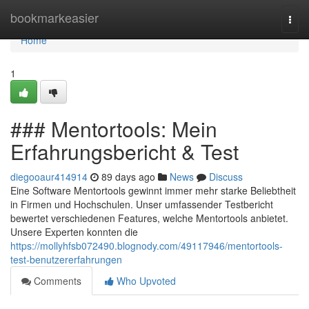
Home
bookmarkeasier
Togg
navi
Home
1
### Mentortools: Mein
Erfahrungsbericht & Test
diegooaur414914
89 days ago
News
Discuss
Eine Software Mentortools gewinnt immer mehr starke Beliebtheit
in Firmen und Hochschulen. Unser umfassender Testbericht
bewertet verschiedenen Features, welche Mentortools anbietet.
Unsere Experten konnten die
https://mollyhfsb072490.blognody.com/49117946/mentortools-
test-benutzererfahrungen
Comments
Who Upvoted