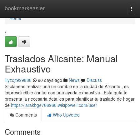
Home
bookmarkeasier
Togg
navi
Home
1
Traslados Alicante: Manual
Exhaustivo
lilyzojt999888
90 days ago
News
Discuss
Si planeas realizar una un cambio en la ciudad de Alicante , es
imprescindible contar con una ayuda exhaustiva . Esta guía te
presenta la necesaria detalles para planificar tu traslado de hogar
de
https://larakbge766966.wikipowell.com/user
Comments
Who Upvoted
Comments