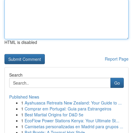
HTML is disabled
Report Page
Search
Go
Published News
1
Ayahuasca Retreats New Zealand: Your Guide to ...
1
Comprar em Portugal: Guia para Estrangeiros
1
Best Martial Origins for D&D 5e
1
EcoFlow Power Stations Kenya: Your Ultimate St...
1
Camisetas personalizadas en Madrid para grupos ...
1
Bali Braids: A Tropical Hair Style