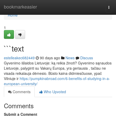
Home
bookmarkeasier
Togg
navi
Home
1
```text
estelleakec682449
90 days ago
News
Discuss
Gyvenimo išlaidos Lietuvoje: ką reikia žinoti? Gyvenimo sąnaudos
Lietuvoje, palyginti su Vakarų Europa, yra geriausia , tačiau ne
visada reikalauja dėmesio. Būsto kaina didmiesčiuose, ypač
Vilniuje ir
https://pumpkinabroad.com/6-benefits-of-studying-in-a-
european-university/
Comments
Who Upvoted
Comments
Submit a Comment