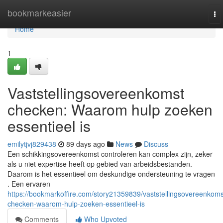
Home
bookmarkeasier
To
na
Home
1
Vaststellingsovereenkomst
checken: Waarom hulp zoeken
essentieel is
emilytjvj829438
89 days ago
News
Discuss
Een schikkingsovereenkomst controleren kan complex zijn, zeker
als u niet expertise heeft op gebied van arbeidsbestanden.
Daarom is het essentieel om deskundige ondersteuning te vragen
. Een ervaren
https://bookmarkoffire.com/story21359839/vaststellingsovereenkoms
checken-waarom-hulp-zoeken-essentieel-is
Comments
Who Upvoted