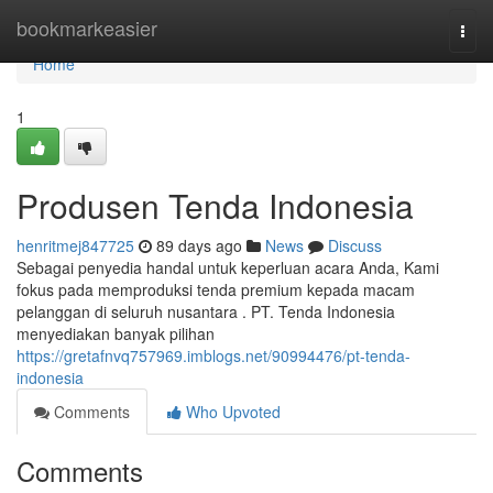
Home
bookmarkeasier
Togg
navi
Home
1
Produsen Tenda Indonesia
henritmej847725
89 days ago
News
Discuss
Sebagai penyedia handal untuk keperluan acara Anda, Kami
fokus pada memproduksi tenda premium kepada macam
pelanggan di seluruh nusantara . PT. Tenda Indonesia
menyediakan banyak pilihan
https://gretafnvq757969.imblogs.net/90994476/pt-tenda-
indonesia
Comments
Who Upvoted
Comments