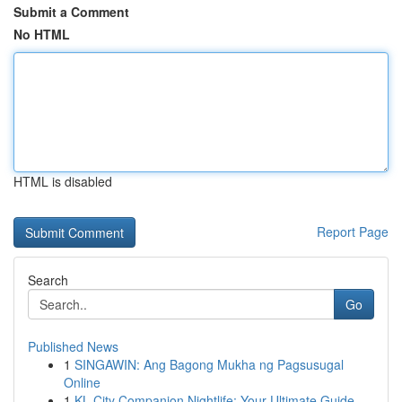
Submit a Comment
No HTML
HTML is disabled
Report Page
Search
Go
Published News
1
SINGAWIN: Ang Bagong Mukha ng Pagsusugal
Online
1
KL City Companion Nightlife: Your Ultimate Guide