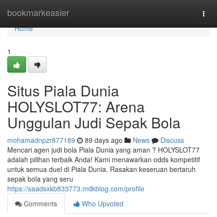
Home
bookmarkeasier
Togg
navi
Home
1
Situs Piala Dunia
HOLYSLOT77: Arena
Unggulan Judi Sepak Bola
mohamadnpzr877189
89 days ago
News
Discuss
Mencari agen judi bola Piala Dunia yang aman ? HOLYSLOT77
adalah pilihan terbaik Anda! Kami menawarkan odds kompetitif
untuk semua duel di Piala Dunia. Rasakan keseruan bertaruh
sepak bola yang seru
https://saadsxkb833773.mdkblog.com/profile
Comments
Who Upvoted