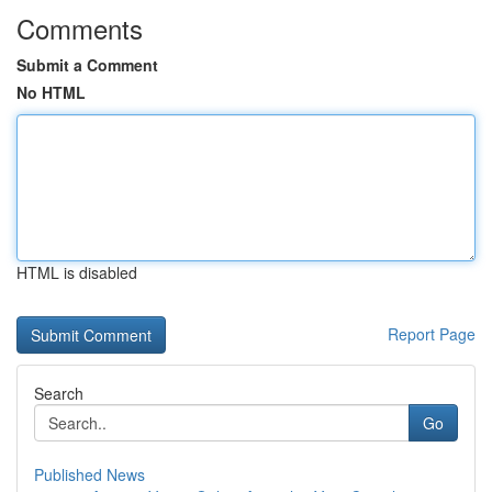
Comments
Submit a Comment
No HTML
HTML is disabled
Report Page
Search
Go
Published News