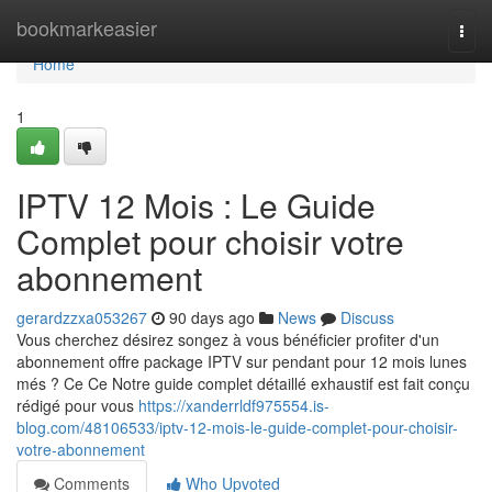
Home
bookmarkeasier
Togg
navi
Home
1
IPTV 12 Mois : Le Guide
Complet pour choisir votre
abonnement
gerardzzxa053267
90 days ago
News
Discuss
Vous cherchez désirez songez à vous bénéficier profiter d'un
abonnement offre package IPTV sur pendant pour 12 mois lunes
més ? Ce Ce Notre guide complet détaillé exhaustif est fait conçu
rédigé pour vous
https://xanderrldf975554.is-
blog.com/48106533/iptv-12-mois-le-guide-complet-pour-choisir-
votre-abonnement
Comments
Who Upvoted