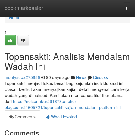
Home
bookmarkeasier
Togg
navi
Home
1
Topansakti: Analisis Mendalam
Wadah Ini
montysuoa275886
90 days ago
News
Discuss
Topansakti menjadi fokus besar bagi sejumlah individu saat ini.
Ulasan berikut akan menyajikan kajian detail mengenai cara kerja
wadah yang dimaksud. Kami akan membahas fitur-fitur utama
dari
https://nelsonhbur291673.anchor-
blog.com/21605721/topansakti-kajian-mendalam-platform-ini
Comments
Who Upvoted
Comments