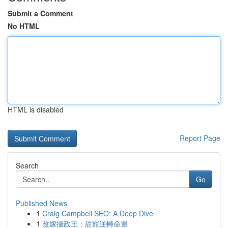
Submit a Comment
No HTML
HTML is disabled
Report Page
Search
Go
Published News
1
Craig Campbell SEO: A Deep Dive
1
改嫁攝政王：甜寵逆轉命運