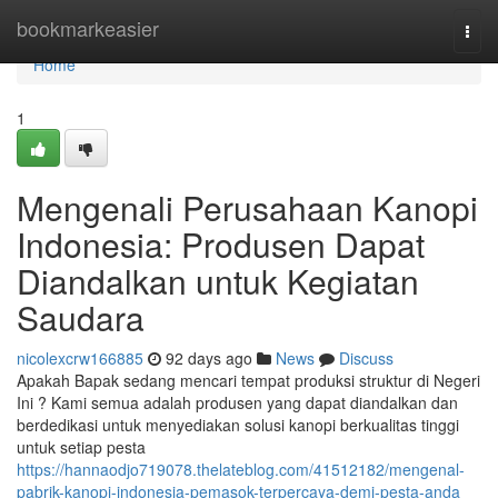
Home
bookmarkeasier
Togg
navi
Home
1
Mengenali Perusahaan Kanopi
Indonesia: Produsen Dapat
Diandalkan untuk Kegiatan
Saudara
nicolexcrw166885
92 days ago
News
Discuss
Apakah Bapak sedang mencari tempat produksi struktur di Negeri
Ini ? Kami semua adalah produsen yang dapat diandalkan dan
berdedikasi untuk menyediakan solusi kanopi berkualitas tinggi
untuk setiap pesta
https://hannaodjo719078.thelateblog.com/41512182/mengenal-
pabrik-kanopi-indonesia-pemasok-terpercaya-demi-pesta-anda