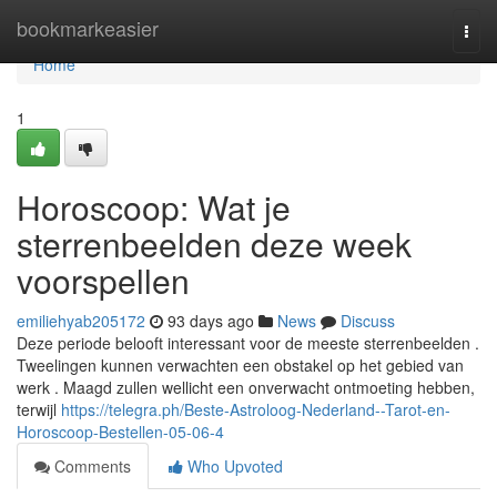
Home
bookmarkeasier
Togg
navi
Home
1
Horoscoop: Wat je
sterrenbeelden deze week
voorspellen
emiliehyab205172
93 days ago
News
Discuss
Deze periode belooft interessant voor de meeste sterrenbeelden .
Tweelingen kunnen verwachten een obstakel op het gebied van
werk . Maagd zullen wellicht een onverwacht ontmoeting hebben,
terwijl
https://telegra.ph/Beste-Astroloog-Nederland--Tarot-en-
Horoscoop-Bestellen-05-06-4
Comments
Who Upvoted