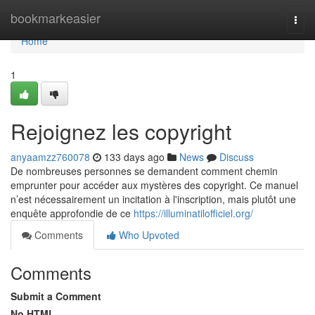
Home
bookmarkeasier
Togg
navi
Home
1
Rejoignez les copyright
anyaamzz760078
133 days ago
News
Discuss
De nombreuses personnes se demandent comment chemin
emprunter pour accéder aux mystères des copyright. Ce manuel
n’est nécessairement un incitation à l'inscription, mais plutôt une
enquête approfondie de ce
https://illuminatilofficiel.org/
Comments
Who Upvoted
Comments
Submit a Comment
No HTML