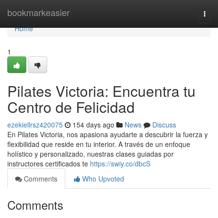
Home
bookmarkeasier
Togg
navi
Home
1
Pilates Victoria: Encuentra tu
Centro de Felicidad
ezekiellrsz420075
154 days ago
News
Discuss
En Pilates Victoria, nos apasiona ayudarte a descubrir la fuerza y
flexibilidad que reside en tu interior. A través de un enfoque
holístico y personalizado, nuestras clases guiadas por
instructores certificados te
https://swiy.co/dbcS
Comments
Who Upvoted
Comments