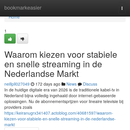
Home
bookmarkeasier
Togg
navi
Home
1
Waarom kiezen voor stabiele
en snelle streaming in de
Nederlandse Markt
neillpll027049
172 days ago
News
Discuss
In de huidige digitale era van 2026 is de traditionele kabel-tv in
Nederland bijna volledig ingehaald door internet-gebaseerde
oplossingen. Nu de abonnementsprijzen voor lineaire televisie bij
providers zoals
https://keiranugrx341407.actoblog.com/40681597/waarom-
kiezen-voor-stabiele-en-snelle-streaming-in-de-nederlandse-
markt