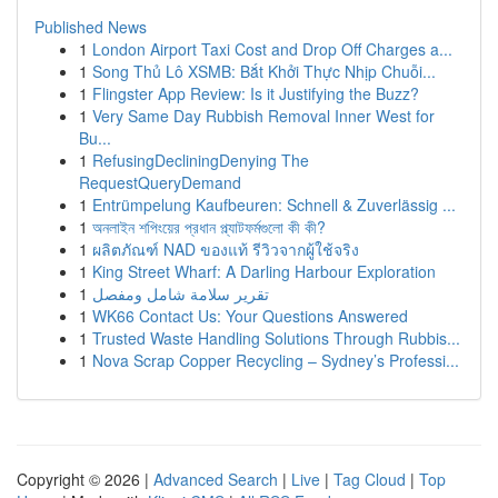
Published News
1
London Airport Taxi Cost and Drop Off Charges a...
1
Song Thủ Lô XSMB: Bắt Khởi Thực Nhịp Chuỗi...
1
Flingster App Review: Is it Justifying the Buzz?
1
Very Same Day Rubbish Removal Inner West for
Bu...
1
RefusingDecliningDenying The
RequestQueryDemand
1
Entrümpelung Kaufbeuren: Schnell & Zuverlässig ...
1
অনলাইন শপিংয়ের প্রধান প্ল্যাটফর্মগুলো কী কী?
1
ผลิตภัณฑ์ NAD ของแท้ รีวิวจากผู้ใช้จริง
1
King Street Wharf: A Darling Harbour Exploration
1
تقرير سلامة شامل ومفصل
1
WK66 Contact Us: Your Questions Answered
1
Trusted Waste Handling Solutions Through Rubbis...
1
Nova Scrap Copper Recycling – Sydney’s Professi...
Copyright © 2026 |
Advanced Search
|
Live
|
Tag Cloud
|
Top