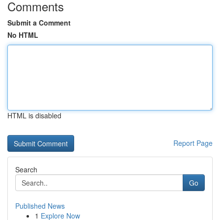
Comments
Submit a Comment
No HTML
HTML is disabled
Report Page
Search
Go
Published News
1
Explore Now