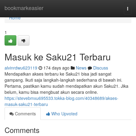
Home
bookmarkeasier
Togg
navi
Home
1
Masuk ke Saku21 Terbaru
alvinrdwu623119
174 days ago
News
Discuss
Mendapatkan akses terbaru ke Saku21 bisa jadi sangat
gampang. Ikuti saja langkah-langkah sederhana di bawah ini.
Pertama, pastikan kamu sudah mendapatkan akun Saku21. Jika
belum, kamu bisa mengbuat akun secara online.
https://stevebmxu695533.tokka-blog.com/40348689/akses-
masuk-saku21-terbaru
Comments
Who Upvoted
Comments