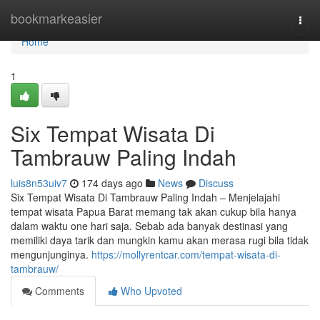
Home
bookmarkeasier
Togg
navi
Home
1
Six Tempat Wisata Di
Tambrauw Paling Indah
luis8n53uiv7
174 days ago
News
Discuss
Six Tempat Wisata Di Tambrauw Paling Indah – Menjelajahi
tempat wisata Papua Barat memang tak akan cukup bila hanya
dalam waktu one hari saja. Sebab ada banyak destinasi yang
memiliki daya tarik dan mungkin kamu akan merasa rugi bila tidak
mengunjunginya.
https://mollyrentcar.com/tempat-wisata-di-
tambrauw/
Comments
Who Upvoted