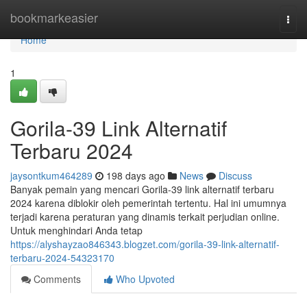
Home
bookmarkeasier
Togg
navi
Home
1
Gorila-39 Link Alternatif
Terbaru 2024
jaysontkum464289
198 days ago
News
Discuss
Banyak pemain yang mencari Gorila-39 link alternatif terbaru
2024 karena diblokir oleh pemerintah tertentu. Hal ini umumnya
terjadi karena peraturan yang dinamis terkait perjudian online.
Untuk menghindari Anda tetap
https://alyshayzao846343.blogzet.com/gorila-39-link-alternatif-
terbaru-2024-54323170
Comments
Who Upvoted