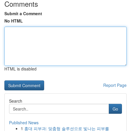
Comments
Submit a Comment
No HTML
HTML is disabled
Report Page
Search
Go
Published News
1
홍대 피부과: 맞춤형 솔루션으로 빛나는 피부를