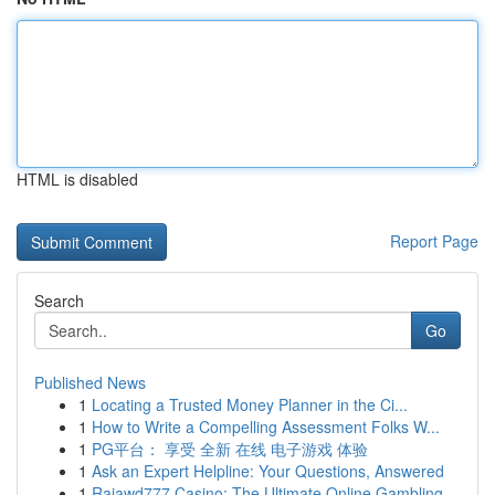
HTML is disabled
Report Page
Search
Go
Published News
1
Locating a Trusted Money Planner in the Ci...
1
How to Write a Compelling Assessment Folks W...
1
PG平台： 享受 全新 在线 电子游戏 体验
1
Ask an Expert Helpline: Your Questions, Answered
1
Rajawd777 Casino: The Ultimate Online Gambling ...