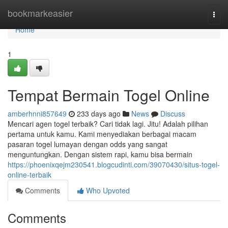
Home
bookmarkeasier
Togg
navi
Home
1
Tempat Bermain Togel Online
amberhnni857649
233 days ago
News
Discuss
Mencari agen togel terbaik? Cari tidak lagi. Jitu! Adalah pilihan
pertama untuk kamu. Kami menyediakan berbagai macam
pasaran togel lumayan dengan odds yang sangat
menguntungkan. Dengan sistem rapi, kamu bisa bermain
https://phoenixqejm230541.blogcudinti.com/39070430/situs-togel-
online-terbaik
Comments
Who Upvoted
Comments