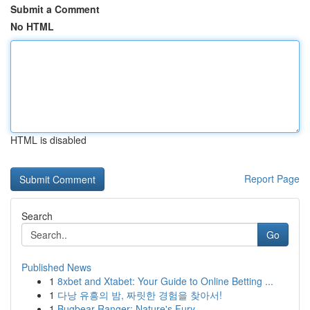
Submit a Comment
No HTML
HTML is disabled
Report Page
Search
Go
Published News
1
8xbet and Xtabet: Your Guide to Online Betting ...
1
다낭 유흥의 밤, 짜릿한 경험을 찾아서!
1
Bugbear Ranger: Nature's Fury