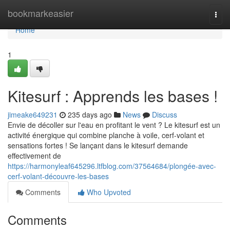
Home
bookmarkeasier
Togg
navi
Home
1
Kitesurf : Apprends les bases !
jimeake649231
235 days ago
News
Discuss
Envie de décoller sur l'eau en profitant le vent ? Le kitesurf est un
activité énergique qui combine planche à voile, cerf-volant et
sensations fortes ! Se lançant dans le kitesurf demande
effectivement de
https://harmonyleaf645296.ltfblog.com/37564684/plongée-avec-
cerf-volant-découvre-les-bases
Comments
Who Upvoted
Comments