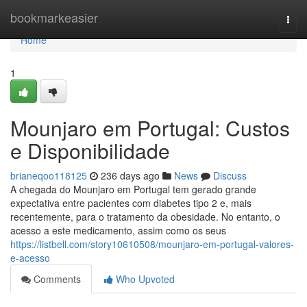
Home
bookmarkeasier
Togg
navi
Home
1
Mounjaro em Portugal: Custos
e Disponibilidade
brianeqoo118125
236 days ago
News
Discuss
A chegada do Mounjaro em Portugal tem gerado grande
expectativa entre pacientes com diabetes tipo 2 e, mais
recentemente, para o tratamento da obesidade. No entanto, o
acesso a este medicamento, assim como os seus
https://listbell.com/story10610508/mounjaro-em-portugal-valores-
e-acesso
Comments
Who Upvoted