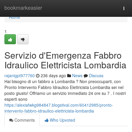
Home
bookmarkeasier
Togg
navi
Home
1
Servizio d'Emergenza Fabbro
Idraulico Elettricista Lombardia
rajanigpt977760
236 days ago
News
Discuss
Hai bisogno di un fabbro a Lombardia ? Non preoccuparti, con
Pronto Intervento Fabbro Idraulico Elettricista Lombardia sei nel
posto giusto! Offriamo un servizio immediato 24 ore su 7 . I nostri
esperti sono
https://alexiafwkg984847.blogstival.com/60412985/pronto-
intervento-fabbro-idraulico-elettricista-lombardia
Comments
Who Upvoted