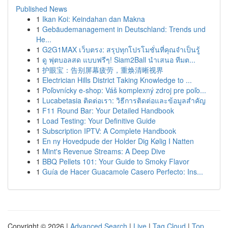
Published News
1
Ikan Koi: Keindahan dan Makna
1
Gebäudemanagement in Deutschland: Trends und
He...
1
G2G1MAX เว็บตรง: สรุปทุกโปรโมชั่นที่คุณจำเป็นรู้
1
ดู ฟุตบอลสด แบบฟรีๆ! Siam2Ball นำเสนอ ทีมต...
1
护眼宝：告别屏幕疲劳，重焕清晰视界
1
Electrician Hills District Taking Knowledge to ...
1
Poľovnícky e-shop: Váš komplexný zdroj pre poľo...
1
Lucabetasia ติดต่อเรา: วิธีการติดต่อและข้อมูลสำคัญ
1
F11 Round Bar: Your Detailed Handbook
1
Load Testing: Your Definitive Guide
1
Subscription IPTV: A Complete Handbook
1
En ny Hovedpude der Holder Dig Kølig I Natten
1
Mint's Revenue Streams: A Deep Dive
1
BBQ Pellets 101: Your Guide to Smoky Flavor
1
Guía de Hacer Guacamole Casero Perfecto: Ins...
Copyright © 2026 |
Advanced Search
|
Live
|
Tag Cloud
|
Top