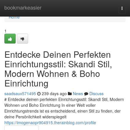
Home
bookmarkeasier
Togg
navi
Home
1
Entdecke Deinen Perfekten
Einrichtungsstil: Skandi Stil,
Modern Wohnen & Boho
Einrichtung
saadsaux571495
239 days ago
News
Discuss
# Entdecke deinen perfekten Einrichtungsstil: Skandi Stil, Modern
Wohnen und Boho Einrichtung In einer Welt voller
Einrichtungstrends ist es entscheidend, einen Stil zu finden, der
deine Persönlichkeit widerspiegelt
https://imogenaopr904915.therainblog.com/profile