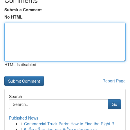
Submit a Comment
No HTML
HTML is disabled
Report Page
Search
Go
Published News
1
Commercial Truck Parts: How to Find the Right R...
1
5 เว็บ สล็อต จ่ายเยอะ ที่ ใครๆ สามารถ เล...