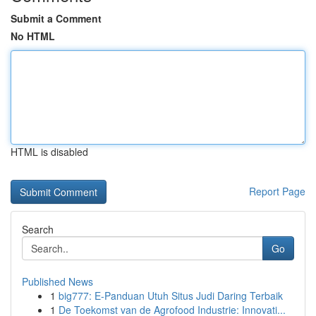
Submit a Comment
No HTML
HTML is disabled
Report Page
Search
Go
Published News
1
big777: E-Panduan Utuh Situs Judi Daring Terbaik
1
De Toekomst van de Agrofood Industrie: Innovati...