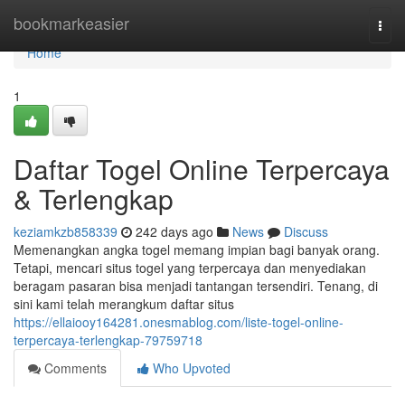
Home
bookmarkeasier
Togg
navi
Home
1
Daftar Togel Online Terpercaya
& Terlengkap
keziamkzb858339
242 days ago
News
Discuss
Memenangkan angka togel memang impian bagi banyak orang.
Tetapi, mencari situs togel yang terpercaya dan menyediakan
beragam pasaran bisa menjadi tantangan tersendiri. Tenang, di
sini kami telah merangkum daftar situs
https://ellaiooy164281.onesmablog.com/liste-togel-online-
terpercaya-terlengkap-79759718
Comments
Who Upvoted