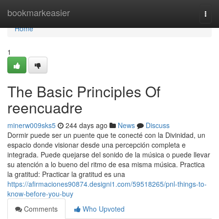
Home
bookmarkeasier
Togg
navi
Home
1
The Basic Principles Of
reencuadre
minerw009sks5
244 days ago
News
Discuss
Dormir puede ser un puente que te conecté con la Divinidad, un
espacio donde visionar desde una percepción completa e
integrada. Puede quejarse del sonido de la música o puede llevar
su atención a lo bueno del ritmo de esa misma música. Practica
la gratitud: Practicar la gratitud es una
https://afirmaciones90874.designi1.com/59518265/pnl-things-to-
know-before-you-buy
Comments
Who Upvoted