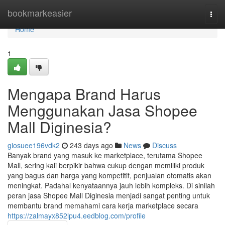
Home
bookmarkeasier
Togg
navi
Home
1
Mengapa Brand Harus
Menggunakan Jasa Shopee
Mall Diginesia?
giosuee196vdk2
243 days ago
News
Discuss
Banyak brand yang masuk ke marketplace, terutama Shopee
Mall, sering kali berpikir bahwa cukup dengan memiliki produk
yang bagus dan harga yang kompetitif, penjualan otomatis akan
meningkat. Padahal kenyataannya jauh lebih kompleks. Di sinilah
peran jasa Shopee Mall Diginesia menjadi sangat penting untuk
membantu brand memahami cara kerja marketplace secara
https://zalmayx852lpu4.eedblog.com/profile