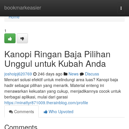
Home
bookmarkeasier
Togg
navi
Home
1
Kanopi Ringan Baja Pilihan
Unggul untuk Kubah Anda
joshoipj620769
246 days ago
News
Discuss
Mencari solusi efektif untuk melindungi area luas? Kanopi baja
hadir sebagai pilihan yang menarik. Material enteng ini
menawarkan kekuatan yang cukup, menjadikannya cocok untuk
berbagai aplikasi, mulai dari garasi
https://minattyr871009.therainblog.com/profile
Comments
Who Upvoted
Comments