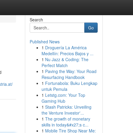
Search
Go
Published News
1
Droguería La América
Medellín: Precios Bajos y ...
1
Nu Jazz & Coding: The
Perfect Match
1
Paving the Way: Your Road
d
Resurfacing Handbook
1
Fortunabola: Buku Lengkap
tria.at/
untuk Pemula
1
Letstg.com: Your Top
Gaming Hub
1
Stash Patricks: Unveiling
the Venture Investor'...
1
The growth of monetary
skills in today&#x27;s c...
1
Mobile Tire Shop Near Me: