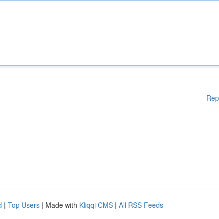
Rep
d
|
Top Users
| Made with
Kliqqi CMS
|
All RSS Feeds