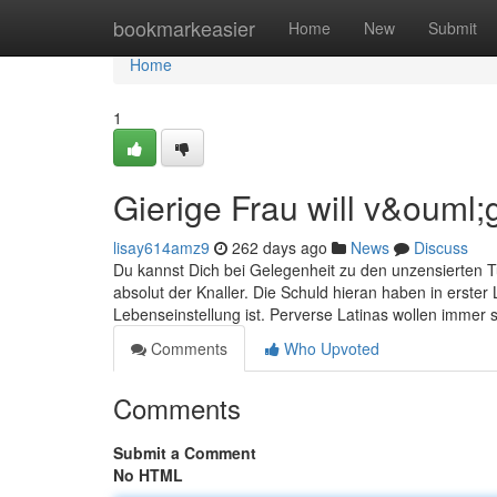
Home
bookmarkeasier
Home
New
Submit
Home
1
Gierige Frau will v&ouml;
lisay614amz9
262 days ago
News
Discuss
Du kannst Dich bei Gelegenheit zu den unzensierten Tu
absolut der Knaller. Die Schuld hieran haben in erste
Lebenseinstellung ist. Perverse Latinas wollen immer 
Comments
Who Upvoted
Comments
Submit a Comment
No HTML