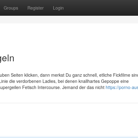
Groups
Register
Login
geln
ben Seiten klicken, dann merkst Du ganz schnell, etliche Fickfilme sin
r Linie die verdorbenen Ladies, bei denen knallhartes Gepoppe eine
supergeilen Fetisch Intercourse. Jemand der das nicht
https://porno-aus