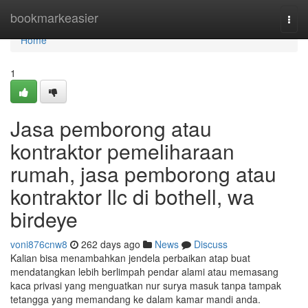
Home
bookmarkeasier
Togg
navi
Home
1
Jasa pemborong atau
kontraktor pemeliharaan
rumah, jasa pemborong atau
kontraktor llc di bothell, wa
birdeye
voni876cnw8
262 days ago
News
Discuss
Kalian bisa menambahkan jendela perbaikan atap buat
mendatangkan lebih berlimpah pendar alami atau memasang
kaca privasi yang menguatkan nur surya masuk tanpa tampak
tetangga yang memandang ke dalam kamar mandi anda.