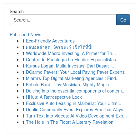
Search
Go
Published News
1
Eco-Friendly Adventures
1
ผลบอลล่าสุด: ใครชนะ? เช็คได้ที่นี่!
1
Worldwide Macro Investing: A Primer for Th...
1
Centro de Podología La Flecha: Especialistas ...
1
Kursus Logam Mulia Investasi Dari Dasar: ...
1
DCarmo Pavers: Your Local Paving Paver Experts
1
Miami's Top Digital Marketing Agencies : Find...
1
Kobold Bard: Tiny Musician, Mighty Magic
1
Delving into the essential components of contem...
1
HH88: A Retrospective Look
1
Exclusive Auto Leasing in Marbella: Your Ultim...
1
Dublin Community Event Explores Practical Ways ...
1
Turn Text into Videos: AI Video Development Exp...
1
The Hole In The Floor: A Literary Revelation