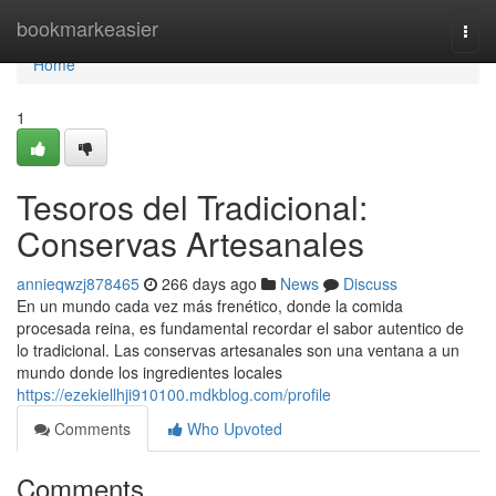
Home
bookmarkeasier
Togg
navi
Home
1
Tesoros del Tradicional:
Conservas Artesanales
annieqwzj878465
266 days ago
News
Discuss
En un mundo cada vez más frenético, donde la comida
procesada reina, es fundamental recordar el sabor autentico de
lo tradicional. Las conservas artesanales son una ventana a un
mundo donde los ingredientes locales
https://ezekiellhji910100.mdkblog.com/profile
Comments
Who Upvoted
Comments