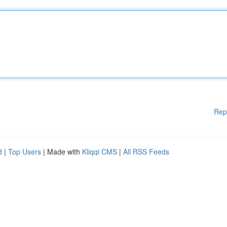
Rep
d
|
Top Users
| Made with
Kliqqi CMS
|
All RSS Feeds