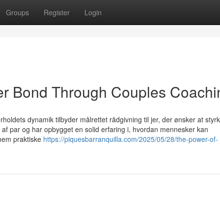
Groups
Register
Login
ger Bond Through Couples Coachi
holdets dynamik tilbyder målrettet rådgivning til jer, der ønsker at styr
s af par og har opbygget en solid erfaring i, hvordan mennesker kan
nem praktiske
https://piquesbarranquilla.com/2025/05/28/the-power-of-