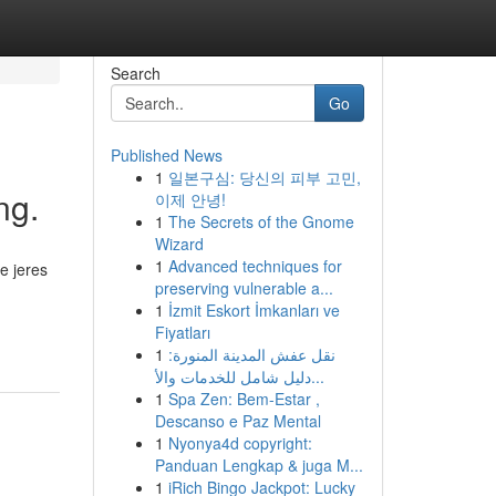
Search
Go
Published News
1
일본구심: 당신의 피부 고민,
ng.
이제 안녕!
1
The Secrets of the Gnome
Wizard
1
Advanced techniques for
ke jeres
preserving vulnerable a...
1
İzmit Eskort İmkanları ve
Fiyatları
1
نقل عفش المدينة المنورة:
دليل شامل للخدمات والأ...
1
Spa Zen: Bem-Estar ,
Descanso e Paz Mental
1
Nyonya4d copyright:
Panduan Lengkap & juga M...
1
iRich Bingo Jackpot: Lucky