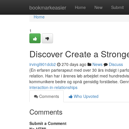
Home
bookmarkeasier
Home
New
Submit
Home
1
Discover Create a Stron
irvingl901dcb2
270 days ago
News
Discuss
{En erfaren parterapeut med over 30 års indsigt i parfor
relation. Han har i årenes løb arbejdet med hundredvi
kommunikere bedre og opnå gensidig forståelse. Gen
interaction-in-relationships
Comments
Who Upvoted
Comments
Submit a Comment