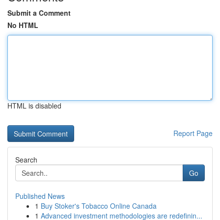
Submit a Comment
No HTML
HTML is disabled
Report Page
Search
Go
Published News
1
Buy Stoker's Tobacco Online Canada
1
Advanced investment methodologies are redefinin...