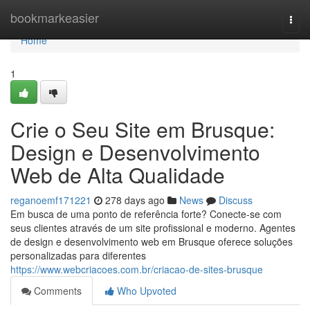
Home
bookmarkeasier
Togg
navi
Home
1
Crie o Seu Site em Brusque:
Design e Desenvolvimento
Web de Alta Qualidade
reganoemf171221
278 days ago
News
Discuss
Em busca de uma ponto de referência forte? Conecte-se com
seus clientes através de um site profissional e moderno. Agentes
de design e desenvolvimento web em Brusque oferece soluções
personalizadas para diferentes
https://www.webcriacoes.com.br/criacao-de-sites-brusque
Comments
Who Upvoted