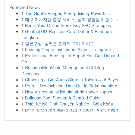
Published News
1
The Goblin Ranger, A Surprisingly Powerful...
1
대구 마사지샵 출장 서비스, 실제 경험담 & 필수 ...
1
Boost Your Online Store: Key SEO Strategies
1
Goatbet888 Register: Cara Daftar & Panduan
Lengkap
1
일본구심: 놀라운 효과와 구매 가이드
1
Leading Crypto Investment Signals Telegram ...
1
Professional Parking Lot Repair You Can Depend
On
1
Responsible Waste Management Utilizing
Deceased...
1
Choosing a Car Audio Store in Toledo — A Buyer'...
1
Prerollt Deutschland: Dein Guide für konsumierb...
1
How a substantial lint bin fabric shaver suppor...
1
Bullnose Roof Sheets: A Detailed Guide
1
Thiết Kế Nội Thất Chuyên Nghiệp : Chìa Khóa ...
1
הצעת נישואין רומנטית בצפון: המקומות הכי מיוחדים