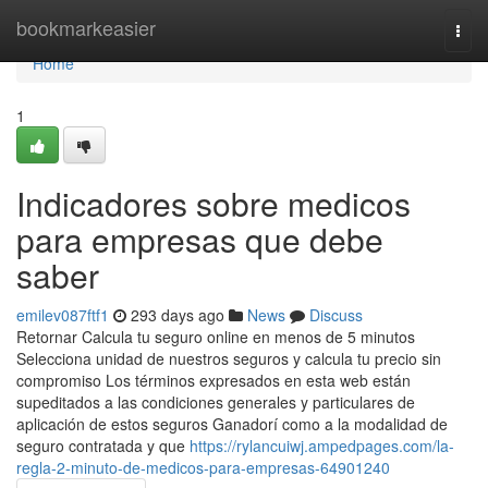
Home
bookmarkeasier
Togg
navi
Home
1
Indicadores sobre medicos
para empresas que debe
saber
emilev087ftf1
293 days ago
News
Discuss
Retornar Calcula tu seguro online en menos de 5 minutos
Selecciona unidad de nuestros seguros y calcula tu precio sin
compromiso Los términos expresados en esta web están
supeditados a las condiciones generales y particulares de
aplicación de estos seguros Ganadorí como a la modalidad de
seguro contratada y que
https://rylancuiwj.ampedpages.com/la-
regla-2-minuto-de-medicos-para-empresas-64901240