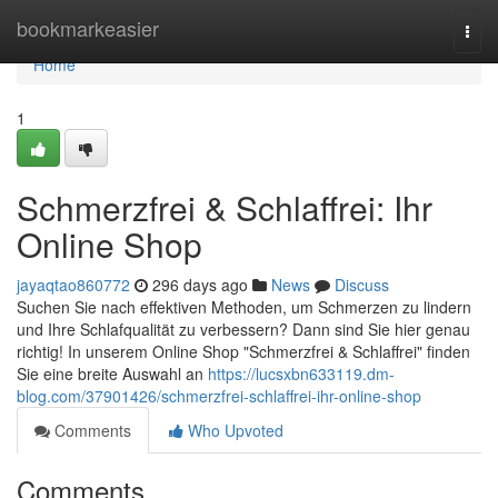
Home
bookmarkeasier
Togg
navi
Home
1
Schmerzfrei & Schlaffrei: Ihr
Online Shop
jayaqtao860772
296 days ago
News
Discuss
Suchen Sie nach effektiven Methoden, um Schmerzen zu lindern
und Ihre Schlafqualität zu verbessern? Dann sind Sie hier genau
richtig! In unserem Online Shop "Schmerzfrei & Schlaffrei" finden
Sie eine breite Auswahl an
https://lucsxbn633119.dm-
blog.com/37901426/schmerzfrei-schlaffrei-ihr-online-shop
Comments
Who Upvoted
Comments