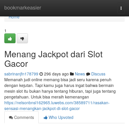
Home
bookmarkeasier
Togg
navi
Home
1
Menang Jackpot dari Slot
Gacor
sabrinanjfn178799
296 days ago
News
Discuss
Memanah judi online memang bisa jadi seru karena penuh
dengan kejutan. Tapi kamu juga harus ingat bahwa bermain
mesin slot itu bukan hanya tentang hiburan, tapi juga tentang
pengetahuan. Untuk bisa meraih kemenangan
https://nelsonbnsl162965.luwebs.com/38589711/rasakan-
sensasi-menangkan-jackpot-di-slot-gacor
Comments
Who Upvoted