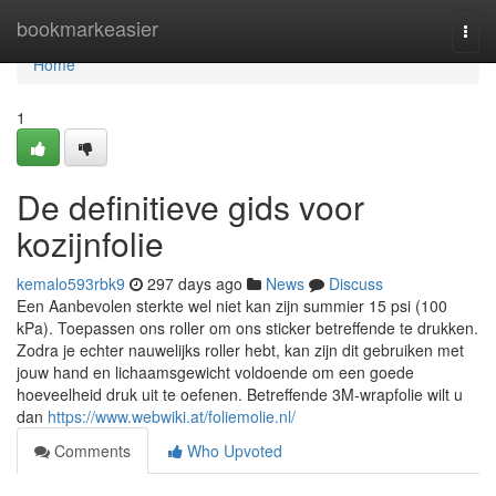
Home
bookmarkeasier
Togg
navi
Home
1
De definitieve gids voor
kozijnfolie
kemalo593rbk9
297 days ago
News
Discuss
Een Aanbevolen sterkte wel niet kan zijn summier 15 psi (100
kPa). Toepassen ons roller om ons sticker betreffende te drukken.
Zodra je echter nauwelijks roller hebt, kan zijn dit gebruiken met
jouw hand en lichaamsgewicht voldoende om een goede
hoeveelheid druk uit te oefenen. Betreffende 3M-wrapfolie wilt u
dan
https://www.webwiki.at/foliemolie.nl/
Comments
Who Upvoted